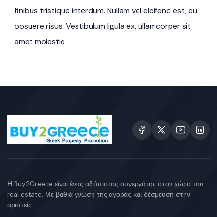
finibus tristique interdum. Nullam vel eleifend est, eu
posuere risus. Vestibulum ligula ex, ullamcorper sit
amet molestie
Η Buy2Greece είναι ένας αξιόπιστος συνεργάτης στον χώρο του
real estate. Με βαθιά γνώση της αγοράς και δέσμευση στην
αριστεία