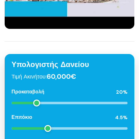
Υπολογιστής Δανείου
60,000€
Τιμή Ακινήτου:
20%
Προκαταβολή
4.5%
Επιτόκιο