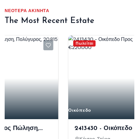
ΝΕΌΤΕΡΑ ΑΚΊΝΗΤΑ
The Most Recent Estate
Πωλείται
Οικόπεδο
2413430 - Οικόπεδο Προς Πώληση,
Στύρα, 18.245 Τ.μ., €220.000