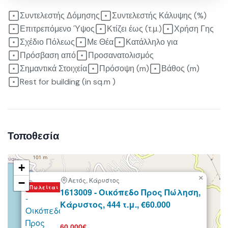
Συντελεστής Δόμησης
Συντελεστής Κάλυψης (%)
Επιτρεπόμενο Ύψος
Κτίζει έως (τ.μ.)
Χρήση Γης
Σχέδιο Πόλεως
Με Θέα
Κατάλληλο για
Πρόσβαση από
Προσανατολισμός
Σημαντικά Στοιχεία
Πρόσοψη (m)
Βάθος (m)
Rest for building (in sq.m )
Τοποθεσία
+
×
Αετός, Κάρυστος
−
Πωλείται
1613009 - Οικόπεδο Προς Πώληση,
Κάρυστος, 444 τ.μ., €60.000
60,000€