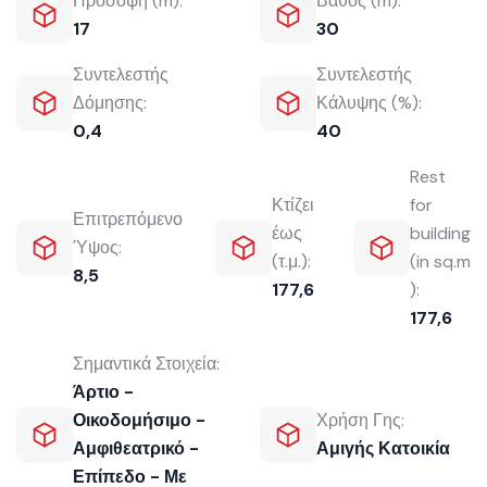
Πρόσοψη (m):
Βάθος (m):
17
30
Συντελεστής
Συντελεστής
Δόμησης:
Κάλυψης (%):
0,4
40
Rest
Κτίζει
for
Επιτρεπόμενο
έως
building
Ύψος:
(τ.μ.):
(in sq.m
8,5
177,6
):
177,6
Σημαντικά Στοιχεία:
Άρτιο -
Οικοδομήσιμο -
Χρήση Γης:
Αμφιθεατρικό -
Αμιγής Κατοικία
Επίπεδο - Με