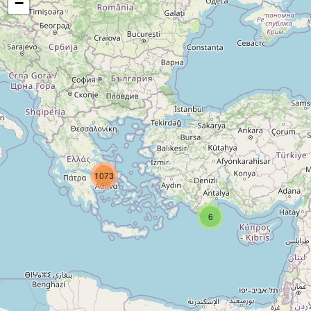
−
1073
6