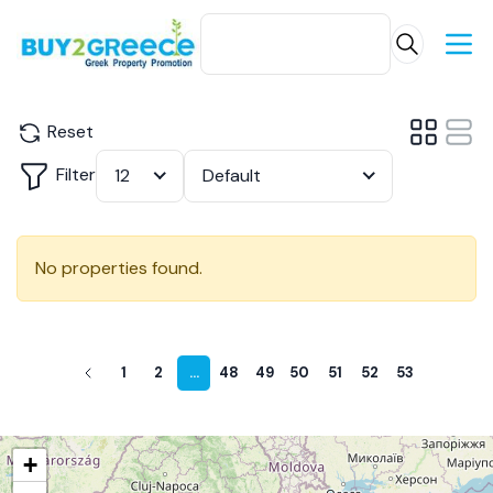
Reset
Filter
12
Default
No properties found.
1
2
...
48
49
50
51
52
53
+